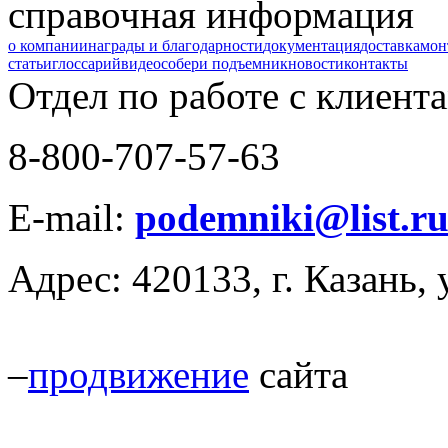
справочная информация
о компании
награды и благодарности
документация
доставка
мон
статьи
глоссарий
видео
собери подъемник
новости
контакты
Отдел по работе с клиент
8-800-707-57-63
E-mail:
podemniki@list.r
Адрес: 420133, г. Казань, 
–
продвижение
сайта