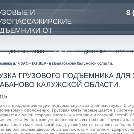
УЗОВЫЕ И
8 
УЗОПАССАЖИРСКИЕ
ДЪЕМНИКИ ОТ
ОИЗВОДИТЕЛЯ
ДОКУМЕНТАЦИЯ
НОВОСТИ
ДОСТАВКА
ПАРТНЕ
ъемника для ЗАО «ТАНДЕР» в г.Балабаново Калужской области.
УЗКА ГРУЗОВОГО ПОДЪЕМНИКА ДЛЯ 
ЛАБАНОВО КАЛУЖСКОЙ ОБЛАСТИ.
015
клеть, предназначена для подъема-спуска затаренных грузов. В с
стойчивому их положению. Грузовая клеть перемещается в систе
аждается с одной стороны листовым металлом и сварной сеткой. Со
е решетки. На потолке устанавливается светильник. Грузовая кле
рыва каната максимальный ход грузовой клети, составит не боле
рчатые распашные двери, обшитые листовым металлом. Двери осн