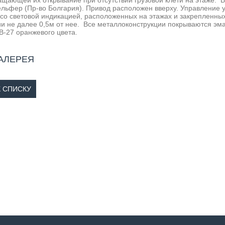
щающей их открывание при отсутствии грузовой клети на этаже. В
льфер (Пр-во Болгария). Привод расположен вверху. Управление 
 со световой индикацией, расположенных на этажах и закрепленн
и не далее 0,5м от нее. Все металлоконструкции покрываются эма
-27 оранжевого цвета.
АЛЕРЕЯ
К СПИСКУ