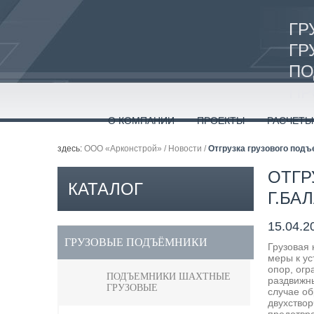
ГР
ГР
ПО
ПР
О КОМПАНИИ
ПРОЕКТЫ
РАСЧЕТЫ
здесь:
ООО «Арконстрой»
/
Новости
/
Отгрузка грузового под
ОТГР
КАТАЛОГ
Г.БА
15.04.2
ПРОДУКЦИИ
ГРУЗОВЫЕ ПОДЪЁМНИКИ
Грузовая 
меры к у
опор, огр
ПОДЪЕМНИКИ ШАХТНЫЕ
раздвижны
ГРУЗОВЫЕ
случае об
двухство