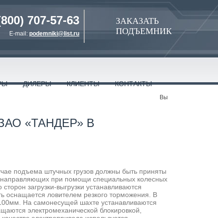
(800) 707-57-63
ЗАКАЗАТЬ
ПОДЪЕМНИК
E-mail:
podemniki@list.ru
РЫ
ДИЛЕРЫ
КЛИЕНТЫ
КОНТАКТЫ
Вы
ЗАО «ТАНДЕР» В
лучае подъема штучных грузов должны быть приняты
ме направляющих при помощи специальных колесных
 сторон загрузки-выгрузки устанавливаются
ть оснащается ловителем резкого торможения. В
е 100мм. На самонесущей шахте устанавливаются
ащаются электромеханической блокировкой,